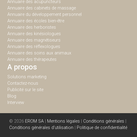
Annuaire des acupuncteurs
Annuaire des cabinets de massage
Annuaire du développement personnel
Annuaire des écoles bien-être
Annuaire des herboristes
Annuaire des kinésiologues
Annuaire des magnétiseurs
Annuaire des réflexologues
Annuaire des soins aux animaux
Annuaire des thérapeutes
A propos
Solutions marketing
Contactez-nous
Publicité sur le site
Blog
Interview
© 2026
EROM SA
|
Mentions légales
|
Conditions générales
|
Conditions générales d'utilisation
|
Politique de confidentialité