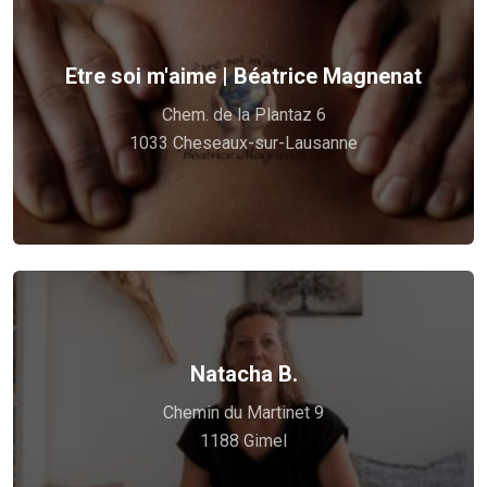
Etre soi m'aime | Béatrice Magnenat
Voir plus
Chem. de la Plantaz 6
Votre corps parle, je l’écoute.
1033 Cheseaux-sur-Lausanne
Massages, Ventouses & Déblocages musculaires :
Natacha B.
Voir plus
Chemin du Martinet 9
Thérapeute et praticienne certifiée agréée Asca
1188 Gimel