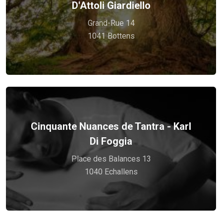
D'Attoli Giardiello
Voir plus
Grand-Rue 14
Thérapeute en kinésiologie agréée ASCA
1041 Bottens
Cinquante Nuances de Tantra - Karl
Voir plus
Di Foggia
sensualité et sexualité épanouie!
Place des Balances 13
Prendre le chemin des arts de l'amour, de la
1040 Echallens