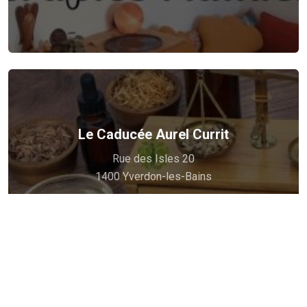
Soutien et accompagnement global personnalisé
Le Caducée Aurel Currit
Voir plus
Rue des Isles 20
naturelles.
1400 Yverdon-les-Bains
Votre bien-être, ma priorité avec des thérapies