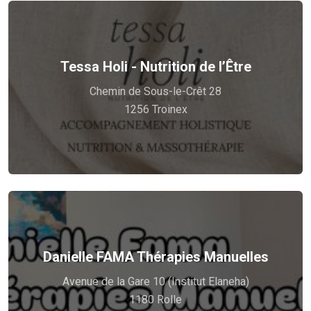
Tessa Holi - Nutrition de l’Être
Voir plus
Chemin de Sous-le-Crêt 28
Nutrition holistique et Massothérapie féminine
1256 Troinex
Voir plus
Danielle FAMA Thérapies Manuelles
Réflexolog...
DANIELLE FAMA Thérapies Manuelles :
Avenue de la Gare 10 (Institut Elaneha)
en cas de STRESS, DOULEURS, FATIGUE.
1180 Rolle
grâce à des techniques thérapeutiques corporelles