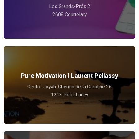
Les Grands-Prés 2
Prendre soin de vous est ma priorité!
2608 Courtelary
Voir plus
Pure Motivation | Laurent Pellassy
magie opérer.
Centre Joyah, Chemin de la Caroline 26
Apnée : Respirez, bougez, plongez… et laissez la
1213 Petit-Lancy
Yoga, Soins, Coaching sportif, Santé, Plongée,