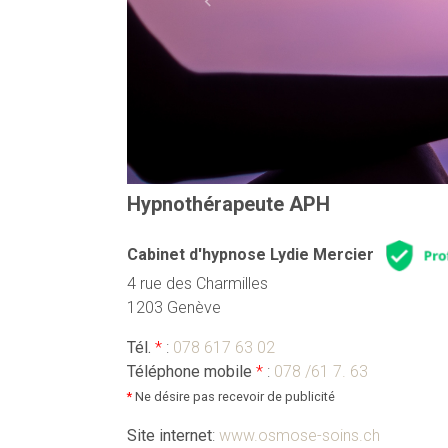
Previous
Hypnothérapeute APH
Cabinet d'hypnose Lydie Mercier
4 rue des Charmilles
1203 Genève
Tél.
*
:
078 617 63 02
Téléphone mobile
*
:
078 /61 7. 63
*
Ne désire pas recevoir de publicité
Site internet
:
www.osmose-soins.ch