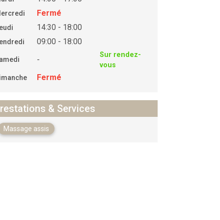
Fermé
ercredi
14:30 - 18:00
eudi
09:00 - 18:00
endredi
Sur rendez-
-
amedi
vous
Fermé
imanche
restations & Services
Massage assis