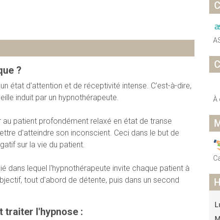
C
A
C
que ?
 état d'attention et de réceptivité intense. C’est-à-dire,
ille induit par un hypnothérapeute.
À 
 au patient profondément relaxé en état de transe
M
ettre d'atteindre son inconscient. Ceci dans le but de
f sur la vie du patient. ​
C
 dans lequel l'hypnothérapeute invite chaque patient à
bjectif, tout d'abord de détente, puis dans un second
H
L
traiter l'hypnose :
M