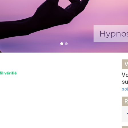
V
Vo
su
so
R