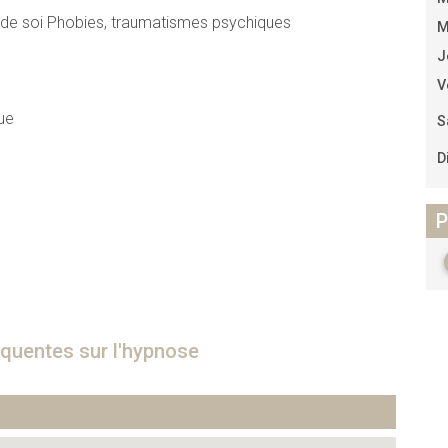
 de soi Phobies, traumatismes psychiques
M
J
V
ue
S
D
P
quentes sur l'hypnose