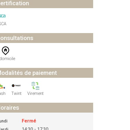
ertification
SCA
onsultations
domicile
odalités de paiement
ash
Twint
Virement
oraires
Fermé
undi
14:30 - 17:30
ardi