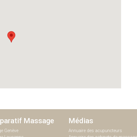
paratif Massage
Médias
e Genève
Annuaire des acupuncteurs