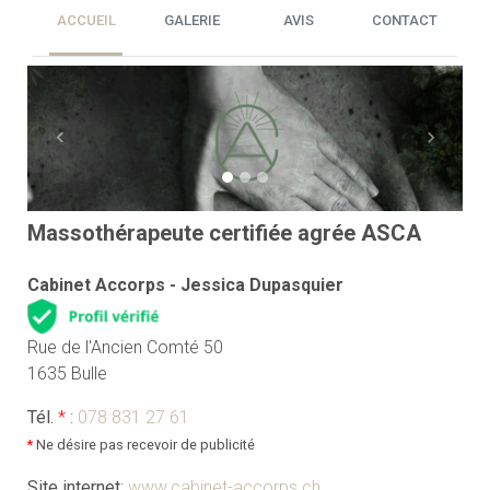
ACCUEIL
GALERIE
AVIS
CONTACT
Previous
Next
Massothérapeute certifiée agrée ASCA
Cabinet Accorps - Jessica Dupasquier
Rue de l'Ancien Comté 50
1635 Bulle
Tél.
*
:
078 831 27 61
*
Ne désire pas recevoir de publicité
Site internet
:
www.cabinet-accorps.ch