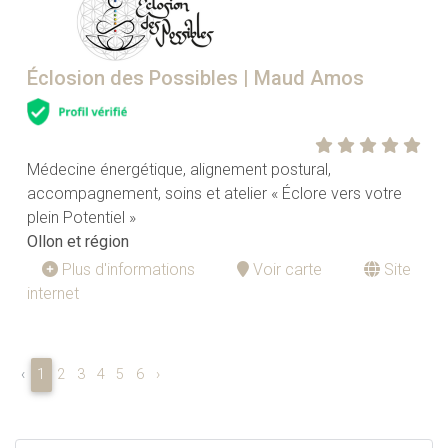
Éclosion des Possibles | Maud Amos
Médecine énergétique, alignement postural,
accompagnement, soins et atelier « Éclore vers votre
plein Potentiel »
Ollon et région
Plus d'informations
Voir carte
Site
internet
‹
1
2
3
4
5
6
›