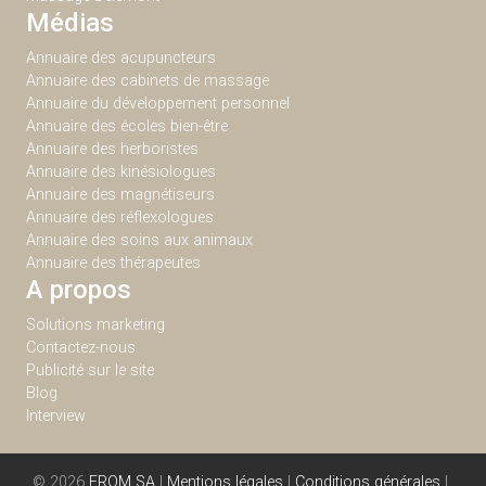
Médias
Annuaire des acupuncteurs
Annuaire des cabinets de massage
Annuaire du développement personnel
Annuaire des écoles bien-être
Annuaire des herboristes
Annuaire des kinésiologues
Annuaire des magnétiseurs
Annuaire des réflexologues
Annuaire des soins aux animaux
Annuaire des thérapeutes
A propos
Solutions marketing
Contactez-nous
Publicité sur le site
Blog
Interview
© 2026
EROM SA
|
Mentions légales
|
Conditions générales
|